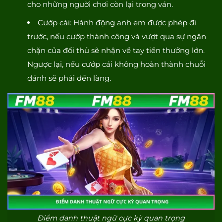
cho những người chơi còn lại trong ván.
Cướp cái: Hành động anh em được phép đi
trước, nếu cướp thành công và vượt qua sự ngăn
chặn của đối thủ sẽ nhận về tay tiền thưởng lớn.
Ngược lại, nếu cướp cái không hoàn thành chuỗi
đánh sẽ phải đền làng.
Điểm danh thuật ngữ cực kỳ quan trọng