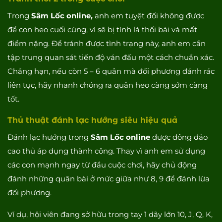
Trong
Sâm Lốc online,
anh em tuyệt đối không được
để con heo cuối cùng, vì sẽ bị tính là thối bài và mất
điểm nặng. Để tránh được tình trạng này, anh em cần
tập trung quan sát tiến độ ván đấu một cách chuẩn xác.
Chẳng hạn, nếu còn 5 – 6 quân mà đối phương đánh rác
liên tục, hãy nhanh chóng ra quân heo càng sớm càng
tốt.
Thủ thuật đánh lạc hướng siêu hiệu quả
Đánh lạc hướng trong
Sâm Lốc online
được đông đảo
cao thủ áp dụng thành công. Thay vì anh em sử dụng
các con mạnh ngay từ đầu cuộc chơi, hãy chủ động
đánh những quân bài ở mức giữa như 8, 9 để đánh lừa
đối phương.
Ví dụ, hội viên đang sở hữu trong tay 1 dãy lớn 10, J, Q, K,