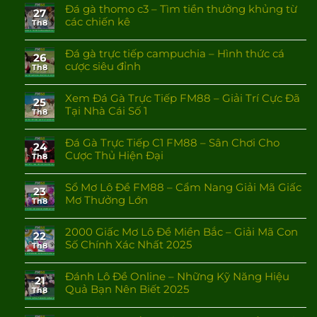
Đá gà thomo c3 – Tìm tiền thưởng khủng từ
27
các chiến kê
Th8
Đá gà trực tiếp campuchia – Hình thức cá
26
cược siêu đỉnh
Th8
Xem Đá Gà Trực Tiếp FM88 – Giải Trí Cực Đã
25
Tại Nhà Cái Số 1
Th8
Đá Gà Trực Tiếp C1 FM88 – Sân Chơi Cho
24
Cược Thủ Hiện Đại
Th8
Sổ Mơ Lô Đề FM88 – Cẩm Nang Giải Mã Giấc
23
Mơ Thưởng Lớn
Th8
2000 Giấc Mơ Lô Đề Miền Bắc – Giải Mã Con
22
Số Chính Xác Nhất 2025
Th8
Đánh Lô Đề Online – Những Kỹ Năng Hiệu
21
Quả Bạn Nên Biết 2025
Th8