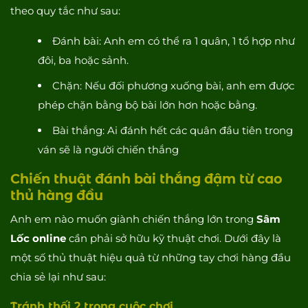
theo quy tắc như sau:
Đánh bài: Anh em có thể ra 1 quân, 1 tổ hợp như
đôi, ba hoặc sảnh.
Chặn: Nếu đối phương xuống bài, anh em được
phép chặn bằng bộ bài lớn hơn hoặc bằng.
Bài thắng: Ai đánh hết các quân đầu tiên trong
ván sẽ là người chiến thắng
Chiến thuật đánh bài thắng đậm từ cao
thủ hàng đầu
Anh em nào muốn giành chiến thắng lớn trong
Sâm
Lốc online
cần phải sở hữu kỹ thuật chơi. Dưới đây là
một số thủ thuật hiệu quả từ những tay chơi hàng đầu
chia sẻ lại như sau:
Tránh thối 2 trong cuộc chơi