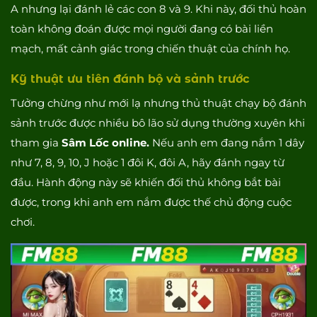
A nhưng lại đánh lẻ các con 8 và 9. Khi này, đối thủ hoàn
toàn không đoán được mọi người đang có bài liền
mạch, mất cảnh giác trong chiến thuật của chính họ.
Kỹ thuật ưu tiên đánh bộ và sảnh trước
Tưởng chừng như mới lạ nhưng thủ thuật chạy bộ đánh
sảnh trước được nhiều bô lão sử dụng thường xuyên khi
tham gia
Sâm Lốc online.
Nếu anh em đang nắm 1 dây
như 7, 8, 9, 10, J hoặc 1 đôi K, đôi A, hãy đánh ngay từ
đầu. Hành động này sẽ khiến đối thủ không bắt bài
được, trong khi anh em nắm được thế chủ động cuộc
chơi.