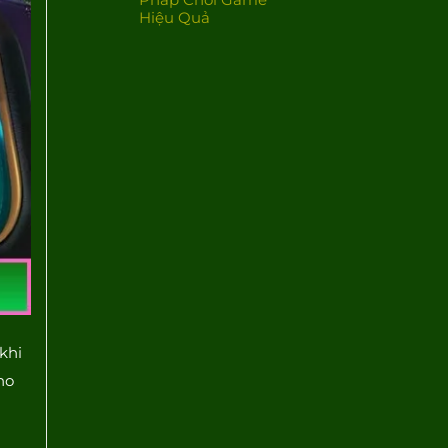
Hiệu Quả
khi
ho