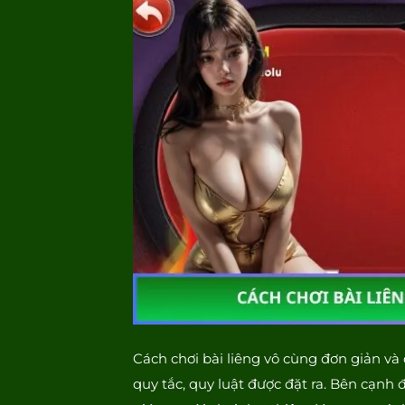
Cách chơi bài liêng vô cùng đơn giản v
quy tắc, quy luật được đặt ra. Bên cạn