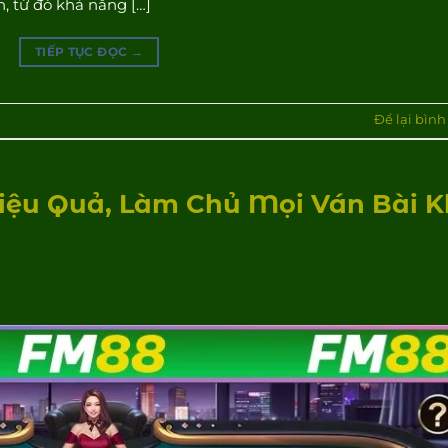
h, từ đó khả năng […]
TIẾP TỤC ĐỌC
→
Để lại bình
Hiệu Quả, Làm Chủ Mọi Ván Bài 