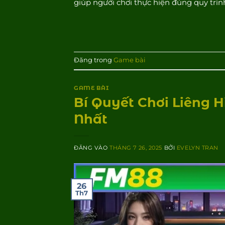
giúp người chơi thực hiện đúng quy trìn
Đăng trong
Game bài
GAME BÀI
Bí Quyết Chơi Liêng 
Nhất
ĐĂNG VÀO
THÁNG 7 26, 2025
BỞI
EVELYN TRAN
26
Th7