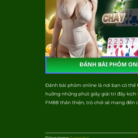
Đánh bài phỏm online là nơi bạn có thể t
hưởng những phút giây giải trí đầy kịch 
FM88 thân thiện, trò chơi sẽ mang đến 
Đăng trong
Game bài