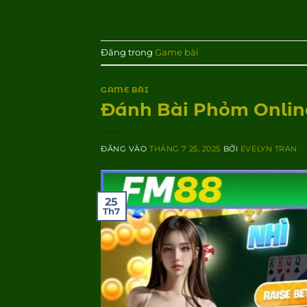
Đăng trong
Game bài
GAME BÀI
Đánh Bài Phỏm Online
ĐĂNG VÀO
THÁNG 7 25, 2025
BỞI
EVELYN TRAN
25
Th7