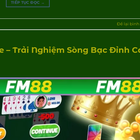
TIẾP TỤC ĐỌC
→
Để lại bình
 – Trải Nghiệm Sòng Bạc Đỉnh C