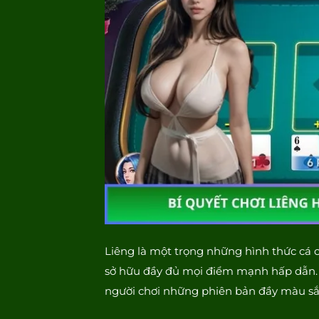
Liêng là một trọng những hình thức cá c
sở hữu đầy đủ mọi điểm mạnh hấp dẫn.
người chơi những phiên bản đầy màu sắc