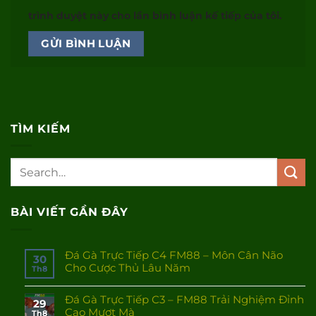
trình duyệt này cho lần bình luận kế tiếp của tôi.
TÌM KIẾM
BÀI VIẾT GẦN ĐÂY
Đá Gà Trực Tiếp C4 FM88 – Môn Cân Não
30
Cho Cược Thủ Lâu Năm
Th8
Đá Gà Trực Tiếp C3 – FM88 Trải Nghiệm Đỉnh
29
Cao Mượt Mà
Th8