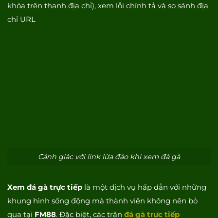
khóa trên thanh địa chỉ), xem lỗi chính tả và so sánh địa
chỉ URL
Cảnh giác với link lừa đảo khi xem đá gà
Xem đá gà trực tiếp
là một dịch vụ hấp dẫn với những
khung hình sống động mà thành viên không nên bỏ
qua tại
FM88
. Đặc biệt, các trận
đá gà trực tiếp