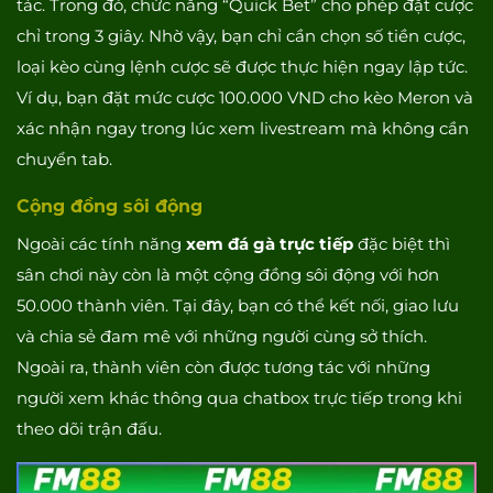
tác. Trong đó, chức năng “Quick Bet” cho phép đặt cược
chỉ trong 3 giây. Nhờ vậy, bạn chỉ cần chọn số tiền cược,
loại kèo cùng lệnh cược sẽ được thực hiện ngay lập tức.
Ví dụ, bạn đặt mức cược 100.000 VND cho kèo Meron và
xác nhận ngay trong lúc xem livestream mà không cần
chuyển tab.
Cộng đồng sôi động
Ngoài các tính năng
xem đá gà trực tiếp
đặc biệt thì
sân chơi này còn là một cộng đồng sôi động với hơn
50.000 thành viên. Tại đây, bạn có thể kết nối, giao lưu
và chia sẻ đam mê với những người cùng sở thích.
Ngoài ra, thành viên còn được tương tác với những
người xem khác thông qua chatbox trực tiếp trong khi
theo dõi trận đấu.