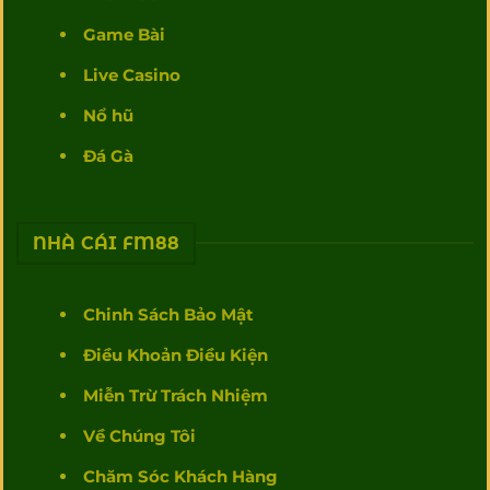
Game Bài
Live Casino
Nổ hũ
Đá Gà
NHÀ CÁI FM88
Chinh Sách Bảo Mật
Điều Khoản Điều Kiện
Miễn Trừ Trách Nhiệm
Về Chúng Tôi
Chăm Sóc Khách Hàng