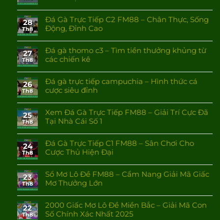
Đá Gà Trực Tiếp C2 FM88 – Chân Thực, Sống
28
Động, Đỉnh Cao
Th8
Đá gà thomo c3 – Tìm tiền thưởng khủng từ
27
các chiến kê
Th8
Đá gà trực tiếp campuchia – Hình thức cá
26
cược siêu đỉnh
Th8
Xem Đá Gà Trực Tiếp FM88 – Giải Trí Cực Đã
25
Tại Nhà Cái Số 1
Th8
Đá Gà Trực Tiếp C1 FM88 – Sân Chơi Cho
24
Cược Thủ Hiện Đại
Th8
Sổ Mơ Lô Đề FM88 – Cẩm Nang Giải Mã Giấc
23
Mơ Thưởng Lớn
Th8
2000 Giấc Mơ Lô Đề Miền Bắc – Giải Mã Con
22
Số Chính Xác Nhất 2025
Th8