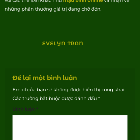
với các thể loại khác như
mậu binh online
và nhận về
những phần thưởng giá trị đang chờ đón.
EVELYN TRAN
Để lại một bình luận
Email của bạn sẽ không được hiển thị công khai.
Các trường bắt buộc được đánh dấu
*
Bình luận
*