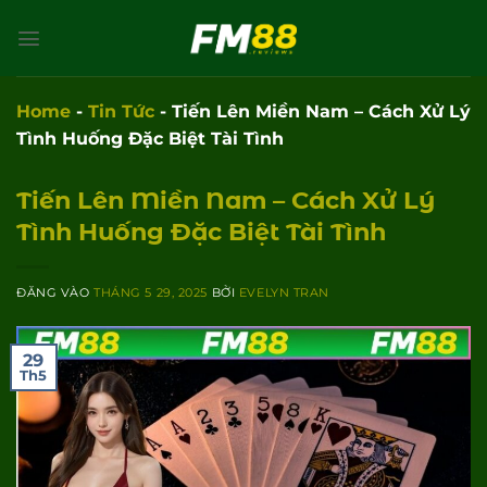
Bỏ
qua
nội
dung
Home
-
Tin Tức
-
Tiến Lên Miền Nam – Cách Xử Lý
Tình Huống Đặc Biệt Tài Tình
Tiến Lên Miền Nam – Cách Xử Lý
Tình Huống Đặc Biệt Tài Tình
ĐĂNG VÀO
THÁNG 5 29, 2025
BỞI
EVELYN TRAN
29
Th5