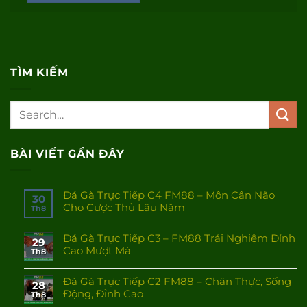
TÌM KIẾM
BÀI VIẾT GẦN ĐÂY
Đá Gà Trực Tiếp C4 FM88 – Môn Cân Não
30
Cho Cược Thủ Lâu Năm
Th8
Đá Gà Trực Tiếp C3 – FM88 Trải Nghiệm Đỉnh
29
Cao Mượt Mà
Th8
Đá Gà Trực Tiếp C2 FM88 – Chân Thực, Sống
28
Động, Đỉnh Cao
Th8