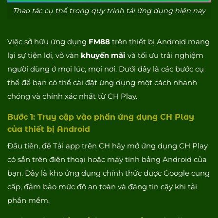
Thao tác cụ thể trong quy trình tải ứng dụng hiện nay
Việc sở hữu ứng dụng
FM88
trên thiết bị Android mang
lại sự tiện lợi, vô vàn
khuyến mãi
và tối ưu trải nghiệm
người dùng ở mọi lúc, mọi nơi. Dưới đây là các bước cụ
thể để bạn có thể cài đặt ứng dụng một cách nhanh
chóng và chính xác nhất từ CH Play.
Bước 1: Truy cập vào phần ứng dụng CH Play
của thiết bị Android
Đầu tiên, để Tải app trên CH hãy mở ứng dụng CH Play
có sẵn trên điện thoại hoặc máy tính bảng Android của
bạn. Đây là kho ứng dụng chính thức được Google cung
cấp, đảm bảo mức độ an toàn và đáng tin cậy khi tải
phần mềm.