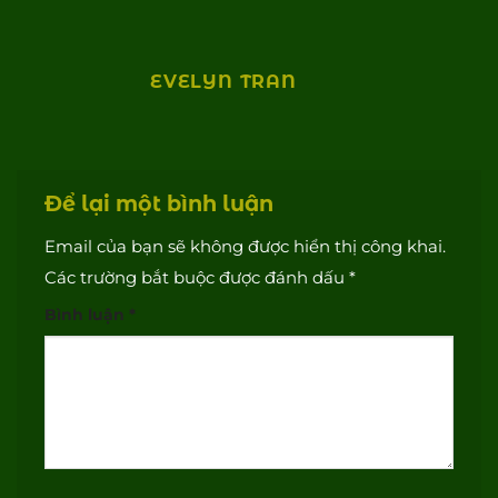
EVELYN TRAN
Để lại một bình luận
Email của bạn sẽ không được hiển thị công khai.
Các trường bắt buộc được đánh dấu
*
Bình luận
*