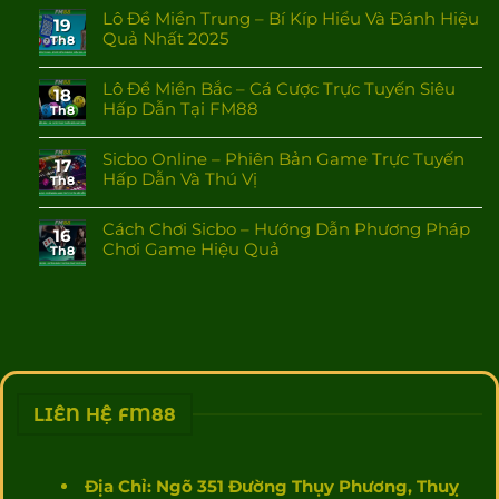
Lô Đề Miền Trung – Bí Kíp Hiểu Và Đánh Hiệu
19
Quả Nhất 2025
Th8
Lô Đề Miền Bắc – Cá Cược Trực Tuyến Siêu
18
Hấp Dẫn Tại FM88
Th8
Sicbo Online – Phiên Bản Game Trực Tuyến
17
Hấp Dẫn Và Thú Vị
Th8
Cách Chơi Sicbo – Hướng Dẫn Phương Pháp
16
Chơi Game Hiệu Quả
Th8
LIÊN HỆ FM88
Địa Chỉ: Ngõ 351 Đường Thụy Phương, Thuỵ