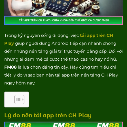
Trong kỷ nguyên sống di động, việc
tải app trên CH
Play
giúp người dùng Android tiếp cận nhanh chóng
đến những nền tảng giải trí trực tuyến đẳng cấp. Đối với
những ai đam mê cá cược thể thao, casino hay nổ hũ,
FM88
là lựa chọn đáng tin cậy. Hãy cùng tìm hiểu chi
tiết lý do vì sao bạn nên tải app trên nền tảng CH Play
ngay hôm nay.
Lý do nên tải app trên CH Play