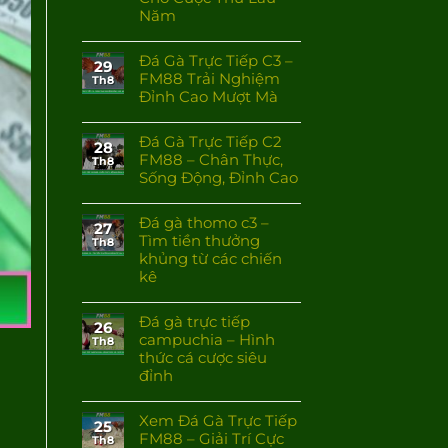
Năm
Đá Gà Trực Tiếp C3 –
29
FM88 Trải Nghiệm
Th8
Đỉnh Cao Mượt Mà
Đá Gà Trực Tiếp C2
28
FM88 – Chân Thực,
Th8
Sống Động, Đỉnh Cao
Đá gà thomo c3 –
27
Tìm tiền thưởng
Th8
khủng từ các chiến
kê
Đá gà trực tiếp
26
campuchia – Hình
Th8
thức cá cược siêu
h
đỉnh
Xem Đá Gà Trực Tiếp
25
FM88 – Giải Trí Cực
Th8