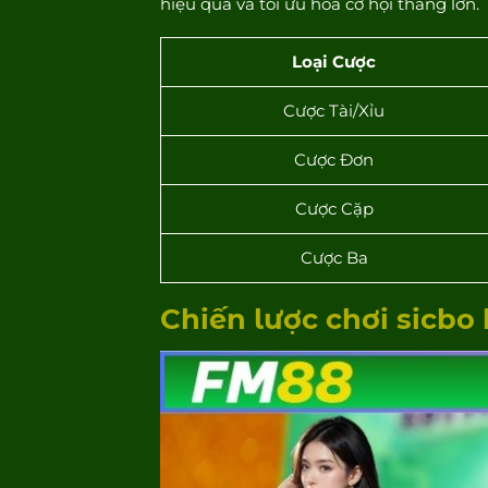
hiệu quả và tối ưu hóa cơ hội thắng lớn.
Loại Cược
Cược Tài/Xỉu
Cược Đơn
Cược Cặp
Cược Ba
Chiến lược chơi sicbo