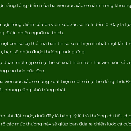
cược rằng tổng điểm của ba viên xúc xắc sẽ nằm trong khoảng
 cược tổng điểm của ba viên xúc xắc sẽ từ 4 đến 10. Đây là lự
ng được nhiều người ưa thích.
một con số cụ thể mà bạn tin sẽ xuất hiện ít nhất một lần tr
ện, bạn sẽ nhận được thưởng tương ứng.
ự đoán một cặp số cụ thể sẽ xuất hiện trên hai viên xúc xắc
ường cao hơn cửa đơn.
ba viên xúc xắc sẽ cùng xuất hiện một số cụ thể đồng thời. Đâ
hất nhưng cũng khó trúng nhất.
n khi đặt cược, dưới đây là bảng tỷ lệ trả thưởng chi tiết ch
 rõ các mức thưởng này sẽ giúp bạn đưa ra chiến lược cá cư