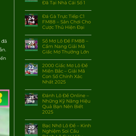
Đã Tại Nhà Cái Số 1
Đá Gà Trực Tiếp C1
24
FM88 – Sân Chơi Cho
Th8
Cược Thủ Hiện Đại
Sổ Mơ Lô Đề FM88 –
y đã
23
Cẩm Nang Giải Mã
Th8
ẫn.
Giấc Mơ Thưởng Lớn
iến
2000 Giấc Mơ Lô Đề
22
Miền Bắc – Giải Mã
Th8
Con Số Chính Xác
Nhất 2025
Đánh Lô Đề Online –
21
Những Kỹ Năng Hiệu
Th8
Quả Bạn Nên Biết
2025
Bạc Nhớ Lô Đề – Kinh
20
Nghiệm Soi Cầu
Th8