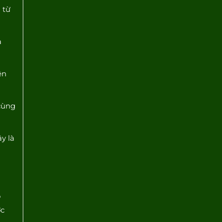
 từ
a
ên
 cùng
y là
o
ợc