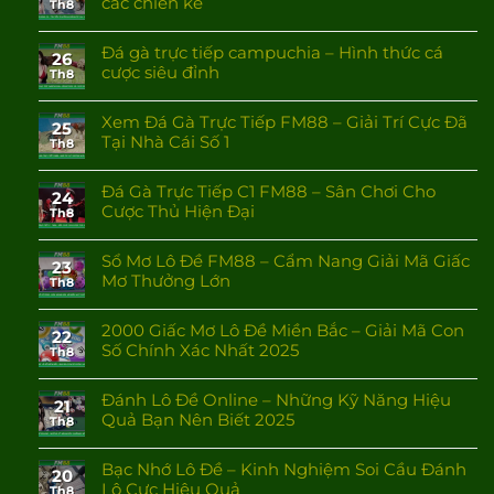
các chiến kê
Th8
Đá gà trực tiếp campuchia – Hình thức cá
26
cược siêu đỉnh
Th8
Xem Đá Gà Trực Tiếp FM88 – Giải Trí Cực Đã
25
Tại Nhà Cái Số 1
Th8
Đá Gà Trực Tiếp C1 FM88 – Sân Chơi Cho
24
Cược Thủ Hiện Đại
Th8
Sổ Mơ Lô Đề FM88 – Cẩm Nang Giải Mã Giấc
23
Mơ Thưởng Lớn
Th8
2000 Giấc Mơ Lô Đề Miền Bắc – Giải Mã Con
22
Số Chính Xác Nhất 2025
Th8
Đánh Lô Đề Online – Những Kỹ Năng Hiệu
21
Quả Bạn Nên Biết 2025
Th8
Bạc Nhớ Lô Đề – Kinh Nghiệm Soi Cầu Đánh
20
Lô Cực Hiệu Quả
Th8