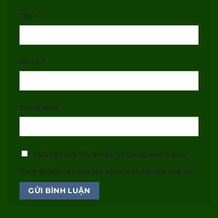
Tên
*
Email
*
Trang web
Lưu tên của tôi, email, và trang web trong
trình duyệt này cho lần bình luận kế tiếp của tôi.