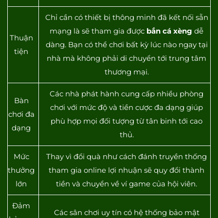
Chỉ cần có thiết bị thông minh đã kết nối sẵn
mạng là sẽ tham gia được
bắn cá xèng
dễ
Thuận
dàng. Bạn có thể chơi bất kỳ lúc nào ngay tại
tiện
nhà mà không phải di chuyển tới trung tâm
thương mại.
Các nhà phát hành cung cấp nhiều phòng
Bàn
chơi với mức độ và tiền cược đa dạng giúp
chơi đa
phù hợp mọi đối tượng từ tân binh tới cao
dạng
thủ.
Mức
Thay vì đổi quà như cách đánh truyền thống
thưởng
tham gia online lợi nhuận sẽ quy đổi thành
lớn
tiền và chuyển về ví game của hội viên.
Đảm
Các sân chơi uy tín có hệ thống bảo mật