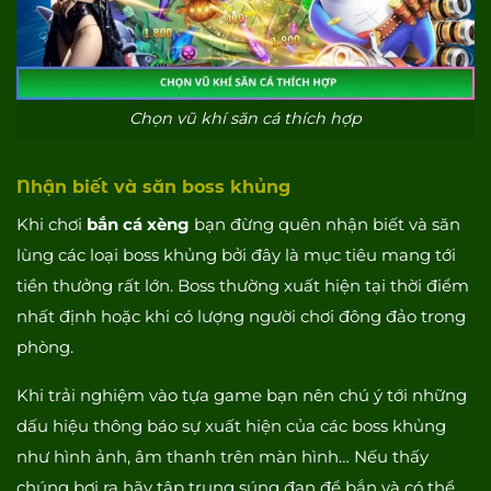
Chọn vũ khí săn cá thích hợp
Nhận biết và săn boss khủng
Khi chơi
bắn cá xèng
bạn đừng quên nhận biết và săn
lùng các loại boss khủng bởi đây là mục tiêu mang tới
tiền thưởng rất lớn. Boss thường xuất hiện tại thời điểm
nhất định hoặc khi có lượng người chơi đông đảo trong
phòng.
Khi trải nghiệm vào tựa game bạn nên chú ý tới những
dấu hiệu thông báo sự xuất hiện của các boss khủng
như hình ảnh, âm thanh trên màn hình… Nếu thấy
chúng bơi ra hãy tập trung súng đạn để bắn và có thể