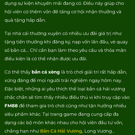
dụng sự kiện khuyến mãi đang có. Điều này giúp cho
hội viên có thêm vốn để tăng cơ hội nhận thưởng và
quà tặng hấp dẫn.
Tại nhà cái thường xuyên có nhiều ưu đãi giá trị như
tặng tiền thưởng khi đăng ký, nạp vốn lần đầu, vé quay
số bắn cá… Chỉ cần bạn làm theo yêu cầu và thỏa mãn
điều kiện là có thể nhận được ưu đãi.
Có thể thấy
bắn cá xèng
là trò chơi giải trí rất hấp dẫn,
xứng đáng để mọi người trải nghiệm ngay hôm nay.
Đặc biệt, những ai yêu thích thể loại bắn cá hải vương
chắc chắn sẽ tìm thấy nhiều điều thú vị khi truy cập vào
FM88
để tham gia trò chơi cũng như tận hưởng nhiều
siêu phẩm khác. Tại trang game đang cung cấp đa
dạng các bộ môn khác nhau cho hội viên đầu tư vốn,
chẳng hạn như
Bắn Cá Hải Vương
, Long Vương…