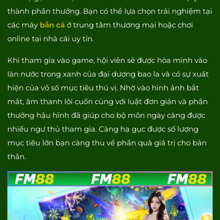
thành phần thưởng. Bạn có thể lựa chọn trải nghiệm tại
các máy
bắn cá
ở trung tâm thương mại hoặc chơi
online tại nhà cái uy tín.
Khi tham gia vào game, hội viên sẽ được hòa mình vào
làn nước trong xanh của đại dương bao la và có sự xuất
hiện của vô số mục tiêu thú vị. Nhờ vào hình ảnh bắt
mắt, âm thanh lôi cuốn cùng với luật đơn giản và phần
thưởng hậu hĩnh đã giúp cho bộ môn ngày càng được
nhiều ngư thủ tham gia. Càng hạ gục được số lượng
mục tiêu lớn bạn càng thu về phần quà giá trị cho bản
thân.