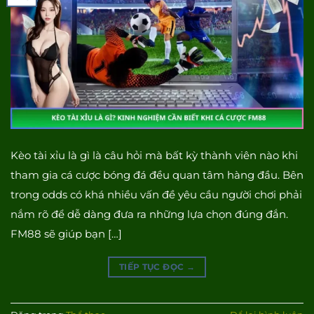
Kèo tài xỉu là gì là câu hỏi mà bất kỳ thành viên nào khi
tham gia cá cược bóng đá đều quan tâm hàng đầu. Bên
trong odds có khá nhiều vấn đề yêu cầu người chơi phải
nắm rõ để dễ dàng đưa ra những lựa chọn đúng đắn.
FM88 sẽ giúp bạn […]
TIẾP TỤC ĐỌC
→