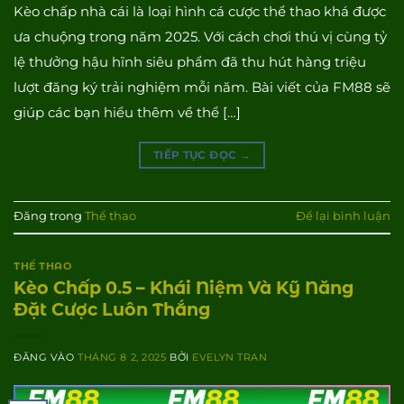
Kèo chấp nhà cái là loại hình cá cược thể thao khá được
ưa chuộng trong năm 2025. Với cách chơi thú vị cùng tỷ
lệ thưởng hậu hĩnh siêu phẩm đã thu hút hàng triệu
lượt đăng ký trải nghiệm mỗi năm. Bài viết của FM88 sẽ
giúp các bạn hiểu thêm về thể […]
TIẾP TỤC ĐỌC
→
Đăng trong
Thể thao
Để lại bình luận
THỂ THAO
Kèo Chấp 0.5 – Khái Niệm Và Kỹ Năng
Đặt Cược Luôn Thắng
ĐĂNG VÀO
THÁNG 8 2, 2025
BỞI
EVELYN TRAN