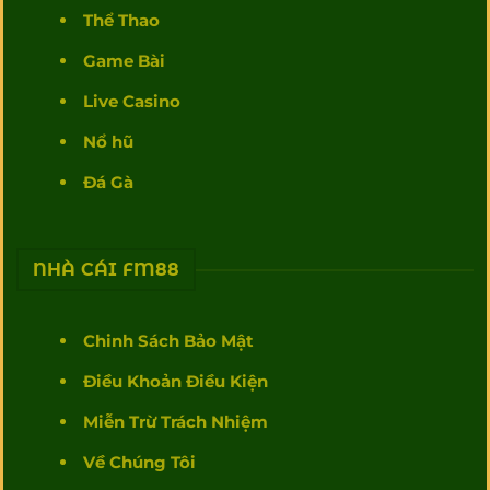
Thể Thao
Game Bài
Live Casino
Nổ hũ
Đá Gà
NHÀ CÁI FM88
Chinh Sách Bảo Mật
Điều Khoản Điều Kiện
Miễn Trừ Trách Nhiệm
Về Chúng Tôi