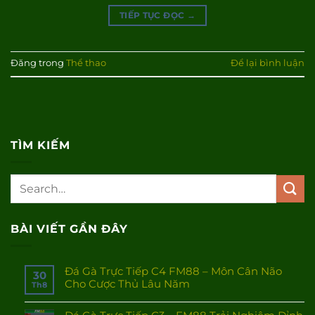
TIẾP TỤC ĐỌC
→
Đăng trong
Thể thao
Để lại bình luận
TÌM KIẾM
BÀI VIẾT GẦN ĐÂY
Đá Gà Trực Tiếp C4 FM88 – Môn Cân Não
30
Cho Cược Thủ Lâu Năm
Th8