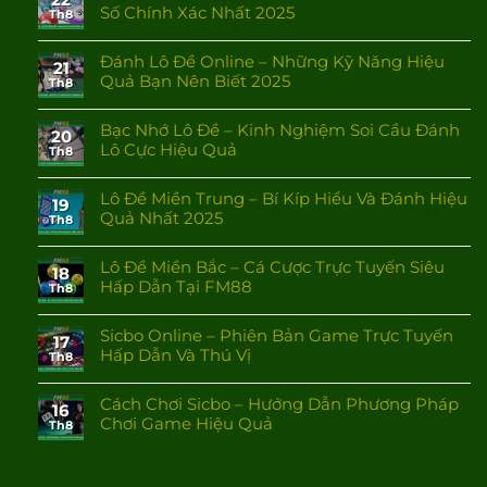
Số Chính Xác Nhất 2025
Th8
Đánh Lô Đề Online – Những Kỹ Năng Hiệu
21
Quả Bạn Nên Biết 2025
Th8
Bạc Nhớ Lô Đề – Kinh Nghiệm Soi Cầu Đánh
20
Lô Cực Hiệu Quả
Th8
Lô Đề Miền Trung – Bí Kíp Hiểu Và Đánh Hiệu
19
Quả Nhất 2025
Th8
Lô Đề Miền Bắc – Cá Cược Trực Tuyến Siêu
18
Hấp Dẫn Tại FM88
Th8
Sicbo Online – Phiên Bản Game Trực Tuyến
17
Hấp Dẫn Và Thú Vị
Th8
Cách Chơi Sicbo – Hướng Dẫn Phương Pháp
16
Chơi Game Hiệu Quả
Th8