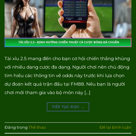
Tài xỉu 2.5 mang đến cho bạn cơ hội chiến thắng khủng
với nhiều dạng cược đa dạng. Người chơi nên chủ động
tìm hiểu các thông tin về odds này trước khi lựa chọn
dự đoán kết quả trận đấu tại FM88. Nếu bạn là người
chơi mới tham gia vào bộ môn này […]
TIẾP TỤC ĐỌC
→
Đăng trong
Thể thao
Để lại bình luận