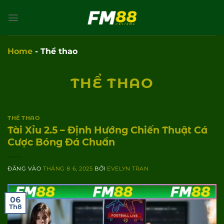
Bỏ
qua
nội
dung
Home
-
Thể thao
THỂ THAO
THỂ THAO
Tài Xỉu 2.5 – Định Hướng Chiến Thuật Cá
Cược Bóng Đá Chuẩn
ĐĂNG VÀO
THÁNG 8 6, 2025
BỞI
EVELYN TRAN
06
Th8