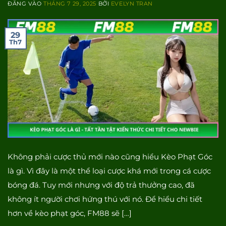
ĐĂNG VÀO
THÁNG 7 29, 2025
BỞI
EVELYN TRAN
29
Th7
Không phải cược thủ mới nào cũng hiểu Kèo Phạt Góc
là gì. Vì đây là một thể loại cược khá mới trong cá cược
bóng đá. Tuy mới nhưng với độ trả thưởng cao, đã
không ít người chơi hứng thú với nó. Để hiểu chi tiết
hơn về kèo phạt góc, FM88 sẽ […]