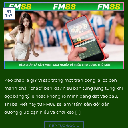
31
Th7
Kèo chấp là gì? Vì sao trong một trận bóng lại có bên
mạnh phải “chấp” bên kia? Nếu bạn từng lúng túng khi
đọc bảng tỷ lệ hoặc không rõ mình đang đặt vào đâu,
Thì bài viết này từ FM88 sẽ làm “tấm bản đồ” dẫn
đường giúp bạn hiểu và chơi kèo […]
TIẾP TỤC ĐỌC
→