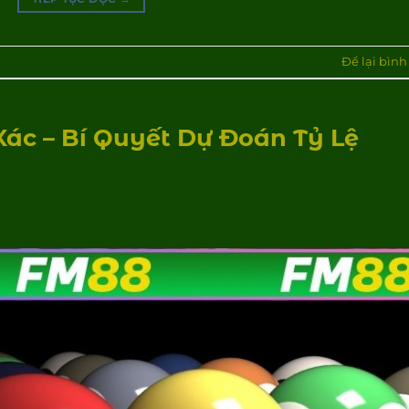
Để lại bình
Xác – Bí Quyết Dự Đoán Tỷ Lệ