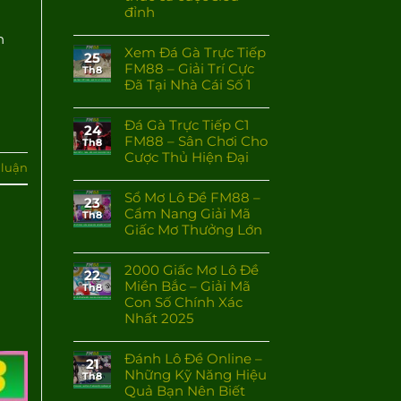
đỉnh
n
Xem Đá Gà Trực Tiếp
25
FM88 – Giải Trí Cực
Th8
Đã Tại Nhà Cái Số 1
Đá Gà Trực Tiếp C1
24
FM88 – Sân Chơi Cho
Th8
Cược Thủ Hiện Đại
 luận
Sổ Mơ Lô Đề FM88 –
23
Cẩm Nang Giải Mã
Th8
Giấc Mơ Thưởng Lớn
2000 Giấc Mơ Lô Đề
22
Miền Bắc – Giải Mã
Th8
Con Số Chính Xác
Nhất 2025
Đánh Lô Đề Online –
21
Những Kỹ Năng Hiệu
Th8
Quả Bạn Nên Biết