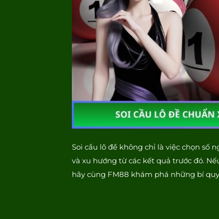
Soi cầu lô đề không chỉ là việc chọn số 
và xu hướng từ các kết quả trước đó. 
hãy cùng FM88 khám phá những bí quyế