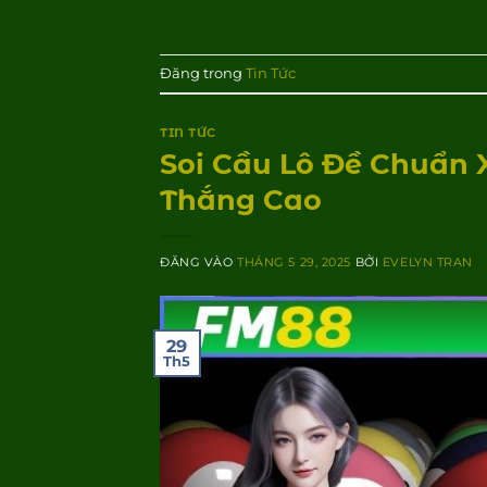
Đăng trong
Tin Tức
TIN TỨC
Soi Cầu Lô Đề Chuẩn 
Thắng Cao
ĐĂNG VÀO
THÁNG 5 29, 2025
BỞI
EVELYN TRAN
29
Th5