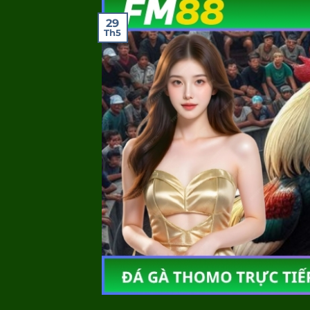
29
Th5