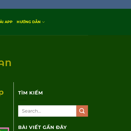
ẢI APP
HƯỚNG DẪN
AN
p
TÌM KIẾM
BÀI VIẾT GẦN ĐÂY