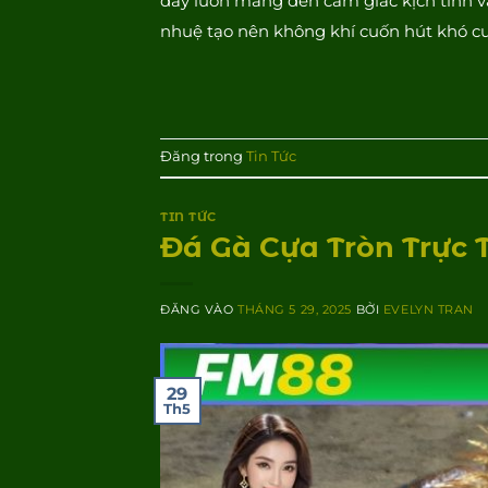
đây luôn mang đến cảm giác kịch tính v
nhuệ tạo nên không khí cuốn hút khó cư
Đăng trong
Tin Tức
TIN TỨC
Đá Gà Cựa Tròn Trực 
ĐĂNG VÀO
THÁNG 5 29, 2025
BỞI
EVELYN TRAN
29
Th5