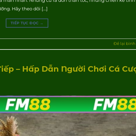
à mãn nhãn. Những cú ra đòn thần tốc, những chiến kê tinh
ỡng. Hãy theo dõi […]
TIẾP TỤC ĐỌC
→
Để lại bình
Tiếp – Hấp Dẫn Người Chơi Cá Cư