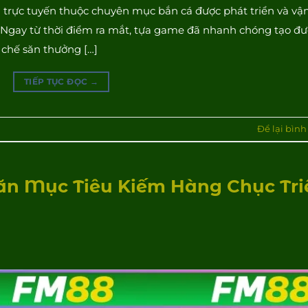
g trực tuyến thuộc chuyên mục bắn cá được phát triển và vậ
 Ngay từ thời điểm ra mắt, tựa game đã nhanh chóng tạo đ
 chế săn thưởng […]
TIẾP TỤC ĐỌC
→
Để lại bình
ăn Mục Tiêu Kiếm Hàng Chục Tri