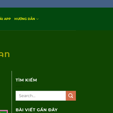
ẢI APP
HƯỚNG DẪN
AN
TÌM KIẾM
BÀI VIẾT GẦN ĐÂY