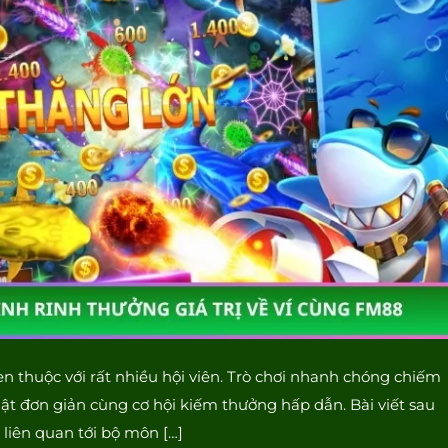
n thuộc với rất nhiều hội viên. Trò chơi nhanh chóng chiếm
ật đơn giản cùng cơ hội kiếm thưởng hấp dẫn. Bài viết sau
 liên quan tới bộ môn […]