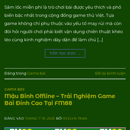
Sâm lốc miễn phí là trò chơi bài được yêu thích và phổ
biến bậc nhất trong cộng đồng game thủ Việt. Tựa
game không chỉ phụ thuộc vào yếu tố may rủi mà còn
đòi hỏi người chơi phải biết vận dụng chiến thuật khéo
léo cùng kinh nghiệm dày dặn để làm chủ […]
TIẾP TỤC ĐỌC
→
Đăng trong
Game bài
Để lại bình luận
GAME BÀI
Mậu Binh Offline – Trải Nghiệm Game
Bài Đỉnh Cao Tại FM88
ĐĂNG VÀO
THÁNG 7 19, 2025
BỞI
EVELYN TRAN