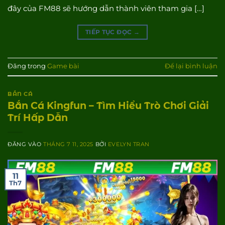
đây của FM88 sẽ hướng dẫn thành viên tham gia […]
TIẾP TỤC ĐỌC
→
Đăng trong
Game bài
Để lại bình luận
BẮN CÁ
Bắn Cá Kingfun – Tìm Hiểu Trò Chơi Giải
Trí Hấp Dẫn
ĐĂNG VÀO
THÁNG 7 11, 2025
BỞI
EVELYN TRAN
11
Th7