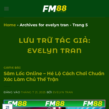
Bỏ
qua
nội
dung
Home
-
Archives for evelyn tran
-
Trang 5
LƯU TRỮ TÁC GIẢ:
EVELYN TRAN
GAME BÀI
Sâm Lốc Online – Hé Lộ Cách Chơi Chuẩn
Xác Làm Chủ Thế Trận
ĐĂNG VÀO
THÁNG 7 21, 2025
BỞI
EVELYN TRAN
21