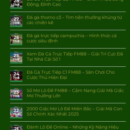
28
Động, Đỉnh Cao
Th8
Đá gà thomo c3 – Tìm tiền thưởng khủng từ
27
các chiến kê
Th8
Đá gà trực tiếp campuchia – Hình thức cá
26
cược siêu đỉnh
Th8
Xem Đá Gà Trực Tiếp FM88 – Giải Trí Cực Đã
25
Tại Nhà Cái Số 1
Th8
Đá Gà Trực Tiếp C1 FM88 – Sân Chơi Cho
24
Cược Thủ Hiện Đại
Th8
Sổ Mơ Lô Đề FM88 – Cẩm Nang Giải Mã Giấc
23
Mơ Thưởng Lớn
Th8
2000 Giấc Mơ Lô Đề Miền Bắc – Giải Mã Con
22
Số Chính Xác Nhất 2025
Th8
Đánh Lô Đề Online – Những Kỹ Năng Hiệu
21