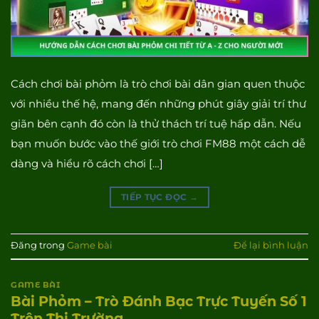
Cách chơi bài phỏm là trò chơi bài dân gian quen thuộc
với nhiều thế hệ, mang đến những phút giây giải trí thư
giãn bên cạnh đó còn là thử thách trí tuệ hấp dẫn. Nếu
bạn muốn bước vào thế giới trò chơi FM88 một cách dễ
dàng và hiểu rõ cách chơi […]
TIẾP TỤC ĐỌC
→
Đăng trong
Game bài
Để lại bình luận
GAME BÀI
Bài Phỏm – Trò Đánh Bạc Trực Tuyến Số 1
Trên Thị Trường