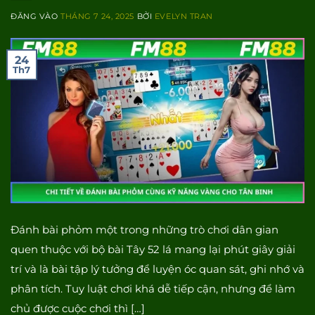
ĐĂNG VÀO
THÁNG 7 24, 2025
BỞI
EVELYN TRAN
24
Th7
Đánh bài phỏm một trong những trò chơi dân gian
quen thuộc với bộ bài Tây 52 lá mang lại phút giây giải
trí và là bài tập lý tưởng để luyện óc quan sát, ghi nhớ và
phân tích. Tuy luật chơi khá dễ tiếp cận, nhưng để làm
chủ được cuộc chơi thì […]