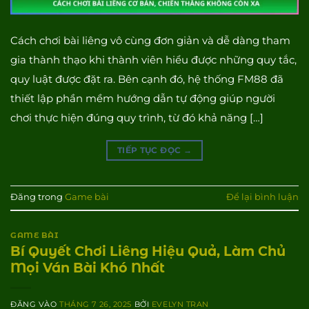
Cách chơi bài liêng vô cùng đơn giản và dễ dàng tham
gia thành thạo khi thành viên hiểu được những quy tắc,
quy luật được đặt ra. Bên cạnh đó, hệ thống FM88 đã
thiết lập phần mềm hướng dẫn tự động giúp người
chơi thực hiện đúng quy trình, từ đó khả năng […]
TIẾP TỤC ĐỌC
→
Đăng trong
Game bài
Để lại bình luận
GAME BÀI
Bí Quyết Chơi Liêng Hiệu Quả, Làm Chủ
Mọi Ván Bài Khó Nhất
ĐĂNG VÀO
THÁNG 7 26, 2025
BỞI
EVELYN TRAN