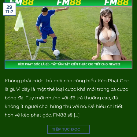
29
Th7
Không phải cược thủ mới nào cũng hiểu Kèo Phạt Góc
là gì. Vì đây là một thể loại cược khá mới trong cá cược
bóng đá. Tuy mới nhưng với độ trả thưởng cao, đã
không ít người chơi hứng thú với nó. Để hiểu chi tiết
hơn về kèo phạt góc, FM88 sẽ […]
TIẾP TỤC ĐỌC
→