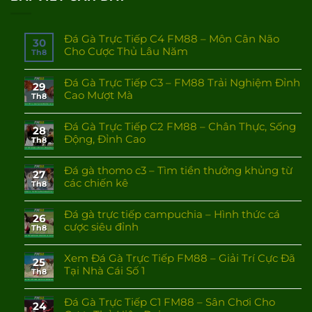
Đá Gà Trực Tiếp C4 FM88 – Môn Cân Não
30
Cho Cược Thủ Lâu Năm
Th8
Đá Gà Trực Tiếp C3 – FM88 Trải Nghiệm Đỉnh
29
Cao Mượt Mà
Th8
Đá Gà Trực Tiếp C2 FM88 – Chân Thực, Sống
28
Động, Đỉnh Cao
Th8
Đá gà thomo c3 – Tìm tiền thưởng khủng từ
27
các chiến kê
Th8
Đá gà trực tiếp campuchia – Hình thức cá
26
cược siêu đỉnh
Th8
Xem Đá Gà Trực Tiếp FM88 – Giải Trí Cực Đã
25
Tại Nhà Cái Số 1
Th8
Đá Gà Trực Tiếp C1 FM88 – Sân Chơi Cho
24