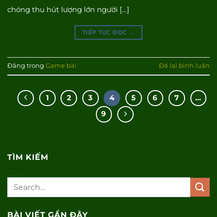
chóng thu hút lượng lớn người […]
TIẾP TỤC ĐỌC
→
Đăng trong
Game bài
Để lại bình luận
1
2
3
4
5
6
7
…
9
TÌM KIẾM
BÀI VIẾT GẦN ĐÂY